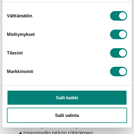
Suostumuksen
● antamalla selkeän kokonaiskuvan 
Välttämätön
valinta
kaikista yhtiöistä yhdellä työkalulla
● vähentämällä manuaalista 
Mieltymykset
selvitystyötä
● lisäämällä luottamusta 
yhtiökokouksissa ja viestinnässä
Tilastot
● tarjoamalla perustellut suositukset 
kunnossapidosta
Markkinointi
Talotuntija auttaa 
hallitusta:
Salli kaikki
● tuomalla esiin kiinteistön kunnon 
ymmärrettävästi
Salli valinta
● tuottamalla suoraan viiden vuoden 
kunnossapitotarveselvityksen
● tarjoamalla pitkän tähtäimen 