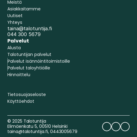
Meistä
Asiakkaitamme
Uutiset
Yhteys
taina@talotuntija.fi
044 300 5679
Palvelut
Alusta
Talotuntijan palvelut
Palvelut isännöintitoimistoille
Palvelut taloyhtiöille
Hinnoittelu
Tietosuojaseloste
Varaa demo
Käyttöehdot
© 2025 Talotuntija 
Elimäenkatu 5, 00510 Helsinki 
taina@talotuntija.fi
, 0443005679  