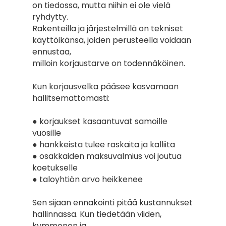
on tiedossa, mutta niihin ei ole vielä 
ryhdytty.
Rakenteilla ja järjestelmillä on tekniset 
käyttöikänsä, joiden perusteella voidaan 
ennustaa,
milloin korjaustarve on todennäköinen.
Kun korjausvelka pääsee kasvamaan 
hallitsemattomasti:
● korjaukset kasaantuvat samoille 
vuosille
● hankkeista tulee raskaita ja kalliita
● osakkaiden maksuvalmius voi joutua 
koetukselle
● taloyhtiön arvo heikkenee
Sen sijaan ennakointi pitää kustannukset 
hallinnassa. Kun tiedetään viiden, 
kymmenen ja