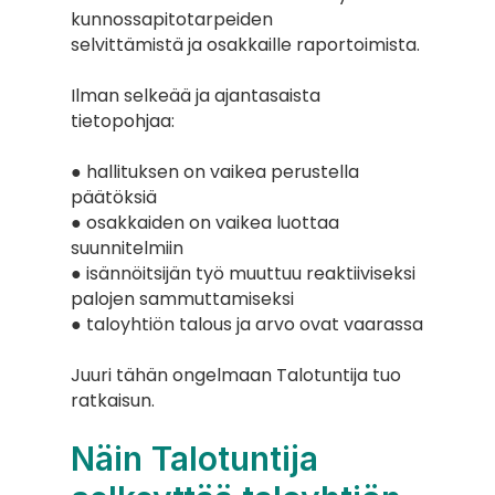
kunnossapitotarpeiden
selvittämistä ja osakkaille raportoimista.
Ilman selkeää ja ajantasaista 
tietopohjaa:
● hallituksen on vaikea perustella 
päätöksiä
● osakkaiden on vaikea luottaa 
suunnitelmiin
● isännöitsijän työ muuttuu reaktiiviseksi 
palojen sammuttamiseksi
● taloyhtiön talous ja arvo ovat vaarassa
Juuri tähän ongelmaan Talotuntija tuo 
ratkaisun.
Näin Talotuntija 