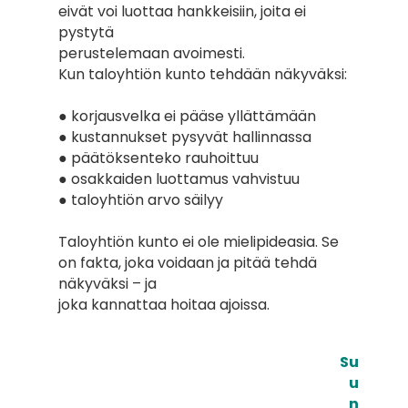
eivät voi luottaa hankkeisiin, joita ei 
pystytä
perustelemaan avoimesti.
Kun taloyhtiön kunto tehdään näkyväksi:
● korjausvelka ei pääse yllättämään
● kustannukset pysyvät hallinnassa
● päätöksenteko rauhoittuu
● osakkaiden luottamus vahvistuu
● taloyhtiön arvo säilyy
Taloyhtiön kunto ei ole mielipideasia. Se 
on fakta, joka voidaan ja pitää tehdä 
näkyväksi – ja
joka kannattaa hoitaa ajoissa.
Su
u
n