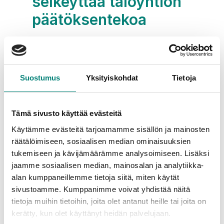
selkeyttää taloyhtiön 
päätöksentekoa
Talotuntija kokoaa taloyhtiön kunnon ja 
tulevat korjaustarpeet yhteen 
näkymään. Tiedot
Suostumus
Yksityiskohdat
Tietoja
perustuvat rakennusvuoteen, aiempiin 
korjauksiin, teknisiin käyttöikiin sekä alan 
ohjeistoihin
Tämä sivusto käyttää evästeitä
(KH-kortit, Talo200-nimikkeistö, TateRYL 
ja muut tekniset standardit). Malli elää 
Käytämme evästeitä tarjoamamme sisällön ja mainosten
kiinteistön
räätälöimiseen, sosiaalisen median ominaisuuksien
mukana: kun tutkimuksia tehdään tai 
tukemiseen ja kävijämäärämme analysoimiseen. Lisäksi
korjauksia valmistuu, tilanne tarkentuu 
jaamme sosiaalisen median, mainosalan ja analytiikka-
automaattisesti.
alan kumppaneillemme tietoja siitä, miten käytät
sivustoamme. Kumppanimme voivat yhdistää näitä
Talotuntija auttaa 
tietoja muihin tietoihin, joita olet antanut heille tai joita on
isännöitsijää:
kerätty, kun olet käyttänyt heidän palvelujaan.