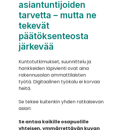
asiantuntijoiden 
tarvetta – mutta ne 
tekevät 
päätöksenteosta 
järkevää
Kuntotutkimukset, suunnittelu ja 
hankkeiden läpivienti ovat aina 
rakennusalan ammattilaisten
työtä. Digitaalinen työkalu ei korvaa 
heitä.
Se tekee kuitenkin yhden ratkaisevan 
asian:
Se antaa kaikille osapuolille 
yhteisen, ymmärrettävän kuvan 