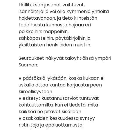
Hallituksen jäsenet vaihtuvat, 
isännöitsijällä voi olla kymmeniä yhtiöitä
hoidettavanaan, ja tieto kiinteistön 
todellisesta kunnosta hajoaa eri 
paikkoihin: mappeihin,
sähköposteihin, pöytäkirjoihin ja 
yksittäisten henkilöiden muistiin.
Seuraukset näkyvät taloyhtiöissä ympäri 
Suomen:
● päätöksiä lykätään, koska kukaan ei 
uskalla ottaa kantaa korjaustarpeen 
kiireellisyyteen
● esitetyt kustannusarviot tuntuvat 
kohtuuttomilta, kun ei tiedetä, mitä 
kaikkea ne pitävät sisällään
● osakkaiden keskuudessa syntyy 
ristiriitoja ja epäluottamusta