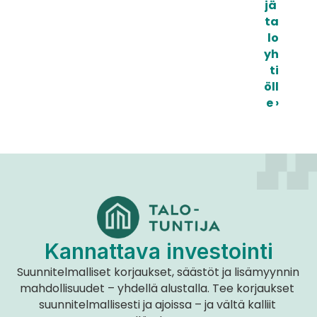
jä 
ta
lo
yh
ti
öll
e ›
Kannattava investointi
Suunnitelmalliset korjaukset, säästöt ja lisämyynnin 
mahdollisuudet – yhdellä alustalla. Tee korjaukset 
suunnitelmallisesti ja ajoissa – ja vältä kalliit 