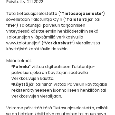
Päivitetty: 21.1.2022
Tätä tietosuojaselostetta (”
Tietosuojaseloste
”) 
sovelletaan Talotuntija Oy:n (“
Talotuntija
” tai 
“
me
”) Talotuntija-palvelun tarjoamisen 
yhteydessä käsittelemiin henkilötietoihin sekä 
Talotuntijan ylläpitämillä verkkosivuilla 
www.talotuntija.fi
 (”
Verkkosivut
”) vierailevista 
käyttäjistä kerättäviin tietoihin.
Määritelmät:
“
Palvelu
” viittaa digitaaliseen Talotuntija-
palveluun, joka on Käyttäjän saatavilla 
Verkkosivujen kautta.
”
Käyttäjä
” tai ”sinä” viittaa Palvelun käyttäjäksi 
rekisteröityneeseen luonnolliseen henkilöön tai 
Verkkosivujen vierailijaan.
Voimme päivittää tätä Tietosuojaselostetta, mikäli 
se on tietojen käsittelyn muutosten tai muun syyn 