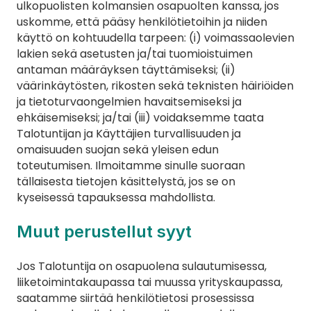
ulkopuolisten kolmansien osapuolten kanssa, jos 
uskomme, että pääsy henkilötietoihin ja niiden 
käyttö on kohtuudella tarpeen: (i) voimassaolevien 
lakien sekä asetusten ja/tai tuomioistuimen 
antaman määräyksen täyttämiseksi; (ii) 
väärinkäytösten, rikosten sekä teknisten häiriöiden 
ja tietoturvaongelmien havaitsemiseksi ja 
ehkäisemiseksi; ja/tai (iii) voidaksemme taata 
Talotuntijan ja Käyttäjien turvallisuuden ja 
omaisuuden suojan sekä yleisen edun 
toteutumisen. Ilmoitamme sinulle suoraan 
tällaisesta tietojen käsittelystä, jos se on 
kyseisessä tapauksessa mahdollista.
Muut perustellut syyt
Jos Talotuntija on osapuolena sulautumisessa, 
liiketoimintakaupassa tai muussa yrityskaupassa, 
saatamme siirtää henkilötietosi prosessissa 