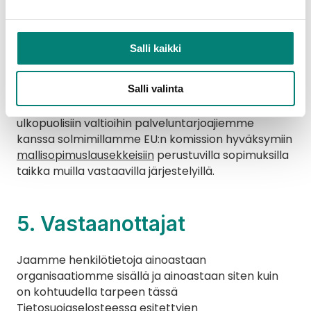
Euroopan talousalueen tai Käyttäjän kotimaan 
ulkopuolisissa maissa.
Salli kaikki
Huolehdimme siitä, että henkilötiedot suojataan 
asianmukaisella tavalla kaikissa niissä maissa, joissa 
Salli valinta
niitä käsitellään. Järjestämme riittävän suojauksen 
henkilötietojen siirrolle Euroopan talousalueen 
ulkopuolisiin valtioihin palveluntarjoajiemme 
kanssa solmimillamme EU:n komission hyväksymiin 
mallisopimuslausekkeisiin
 perustuvilla sopimuksilla 
taikka muilla vastaavilla järjestelyillä.
5. Vastaanottajat
Jaamme henkilötietoja ainoastaan 
organisaatiomme sisällä ja ainoastaan siten kuin 
on kohtuudella tarpeen tässä 
Tietosuojaselosteessa esitettyjen 