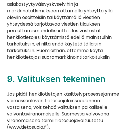
asiakastyytyväisyyskyselyihin ja 
markkinatutkimukseen ottamalla yhteyttä yllä 
oleviin osoitteisiin tai käyttämällä viestien 
yhteydessä tarjottavaa viestien tilauksen 
peruuttamismahdollisuutta. Jos vastustat 
henkilötietojesi käyttämistä edellä mainittuihin 
tarkoituksiin, ei niitä enää käytetä tällaisiin 
tarkoituksiin. Huomioithan, ettemme käytä 
henkilötietojasi suoramarkkinointitarkoituksiin.
9. Valituksen tekeminen
Jos pidät henkilötietojen käsittelyprosessejamme 
voimassaolevan tietosuojalainsäädännön 
vastaisena, voit tehdä valituksen paikalliselle 
valvontaviranomaiselle. Suomessa valvovana 
viranomaisena toimii Tietosuojavaltuutettu 
(
www.tietosuoja.fi
).