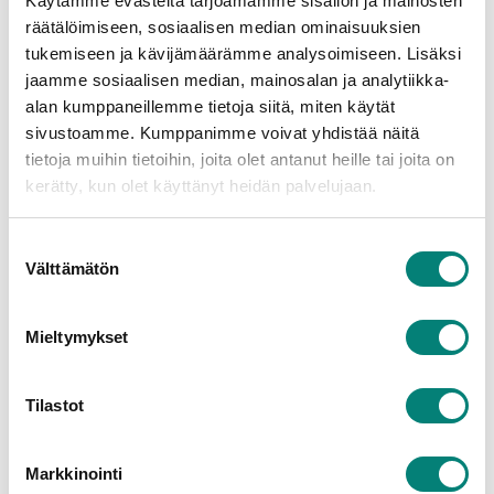
Käytämme evästeitä tarjoamamme sisällön ja mainosten
perusteella, punnitsemme omia etujamme 
räätälöimiseen, sosiaalisen median ominaisuuksien
suhteessa Käyttäjän yksityisyyden suojaan.
tukemiseen ja kävijämäärämme analysoimiseen. Lisäksi
jaamme sosiaalisen median, mainosalan ja analytiikka-
Palvelun tai Verkkosivujen joissain osissa sinulta 
alan kumppaneillemme tietoja siitä, miten käytät
saatetaan pyytää suostumusta henkilötietojen 
sivustoamme. Kumppanimme voivat yhdistää näitä
käsittelyyn. Näissä tapauksissa sinulla on milloin 
tietoja muihin tietoihin, joita olet antanut heille tai joita on
tahansa oikeus perua aikaisemmin antamasi 
kerätty, kun olet käyttänyt heidän palvelujaan.
suostumus.
Suostumuksen
4. Kansainväliset tietojen 
Välttämätön
valinta
siirrot Euroopan 
Mieltymykset
ulkopuolelle
Tilastot
Talotuntija säilyttää henkilötietoja ensisijaisesti 
Euroopan talousalueen sisällä. Me ja/tai 
palveluntarjoajamme voimme kuitenkin siirtää 
Markkinointi
henkilötietoja tai niihin saattaa olla pääsy myös 