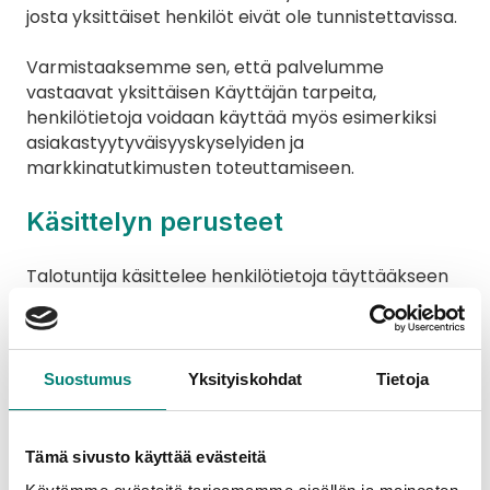
josta yksittäiset henkilöt eivät ole tunnistettavissa.
Varmistaaksemme sen, että palvelumme 
vastaavat yksittäisen Käyttäjän tarpeita, 
henkilötietoja voidaan käyttää myös esimerkiksi 
asiakastyytyväisyyskyselyiden ja 
markkinatutkimusten toteuttamiseen.
Käsittelyn perusteet
Talotuntija käsittelee henkilötietoja täyttääkseen 
lainsäädännön mukaiset velvoitteensa sekä 
sopimusvelvoitteensa Käyttäjien 
sopimuskumppanina. Käsittelemme Käyttäjien 
henkilötietoja lisäksi oikeutetun etumme 
Suostumus
Yksityiskohdat
Tietoja
perusteella yritystoimintamme harjoittamiseksi, 
ylläpitämiseksi ja kehittämiseksi sekä 
asiakassuhteidemme hoitamiseksi. Kun päätämme 
Tämä sivusto käyttää evästeitä
käsitellä henkilötietoja oikeutetun etumme 