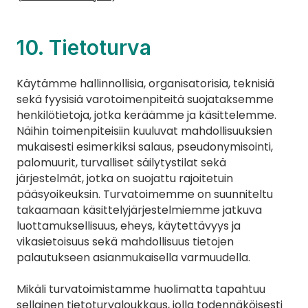
10. Tietoturva
Käytämme hallinnollisia, organisatorisia, teknisiä 
sekä fyysisiä varotoimenpiteitä suojataksemme 
henkilötietoja, jotka keräämme ja käsittelemme. 
Näihin toimenpiteisiin kuuluvat mahdollisuuksien 
mukaisesti esimerkiksi salaus, pseudonymisointi, 
palomuurit, turvalliset säilytystilat sekä 
järjestelmät, jotka on suojattu rajoitetuin 
pääsyoikeuksin. Turvatoimemme on suunniteltu 
takaamaan käsittelyjärjestelmiemme jatkuva 
luottamuksellisuus, eheys, käytettävyys ja 
vikasietoisuus sekä mahdollisuus tietojen 
palautukseen asianmukaisella varmuudella.
Mikäli turvatoimistamme huolimatta tapahtuu 
sellainen tietoturvaloukkaus, jolla todennäköisesti 