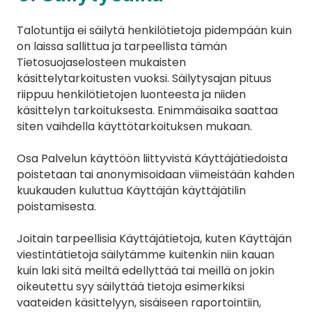
Talotuntija ei säilytä henkilötietoja pidempään kuin 
on laissa sallittua ja tarpeellista tämän 
Tietosuojaselosteen mukaisten 
käsittelytarkoitusten vuoksi. Säilytysajan pituus 
riippuu henkilötietojen luonteesta ja niiden 
käsittelyn tarkoituksesta. Enimmäisaika saattaa 
siten vaihdella käyttötarkoituksen mukaan.
Osa Palvelun käyttöön liittyvistä Käyttäjätiedoista 
poistetaan tai anonymisoidaan viimeistään kahden 
kuukauden kuluttua Käyttäjän käyttäjätilin 
poistamisesta.
Joitain tarpeellisia Käyttäjätietoja, kuten Käyttäjän 
viestintätietoja säilytämme kuitenkin niin kauan 
kuin laki sitä meiltä edellyttää tai meillä on jokin 
oikeutettu syy säilyttää tietoja esimerkiksi 
vaateiden käsittelyyn, sisäiseen raportointiin, 