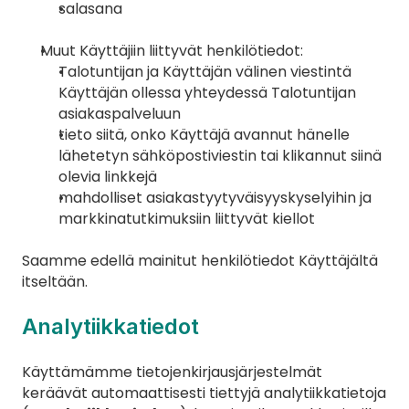
salasana
Muut Käyttäjiin liittyvät henkilötiedot:
Talotuntijan ja Käyttäjän välinen viestintä 
Käyttäjän ollessa yhteydessä Talotuntijan 
asiakaspalveluun
tieto siitä, onko Käyttäjä avannut hänelle 
lähetetyn sähköpostiviestin tai klikannut siinä 
olevia linkkejä
mahdolliset asiakastyytyväisyyskyselyihin ja 
markkinatutkimuksiin liittyvät kiellot
Saamme edellä mainitut henkilötiedot Käyttäjältä 
itseltään.
Analytiikkatiedot
Käyttämämme tietojenkirjausjärjestelmät 
keräävät automaattisesti tiettyjä analytiikkatietoja 