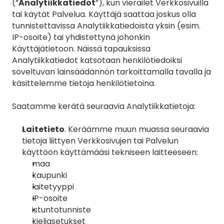
(”
Analytiikkatiedot
”), kun vierailet Verkkosivuilla 
tai käytät Palvelua. Käyttäjä saattaa joskus olla 
tunnistettavissa Analytiikkatiedoista yksin (esim. 
IP-osoite) tai yhdistettynä johonkin 
Käyttäjätietoon. Näissä tapauksissa 
Analytiikkatiedot katsotaan henkilötiedoiksi 
soveltuvan lainsäädännön tarkoittamalla tavalla ja 
käsittelemme tietoja henkilötietoina.
Saatamme kerätä seuraavia Analytiikkatietoja:
Laitetieto
. Keräämme muun muassa seuraavia 
tietoja liittyen Verkkosivujen tai Palvelun 
käyttöön käyttämääsi tekniseen laitteeseen:
maa
kaupunki
laitetyyppi
IP-osoite
istuntotunniste
kieliasetukset