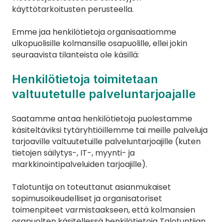
käyttötarkoitusten perusteella.
Emme jaa henkilötietoja organisaatiomme 
ulkopuolisille kolmansille osapuolille, ellei jokin 
seuraavista tilanteista ole käsillä:
Henkilötietoja toimitetaan 
valtuutetulle palveluntarjoajalle
Saatamme antaa henkilötietoja puolestamme 
käsiteltäviksi tytäryhtiöillemme tai meille palveluja 
tarjoaville valtuutetuille palveluntarjoajille (kuten 
tietojen säilytys-, IT-, myynti- ja 
markkinointipalveluiden tarjoajille).
Talotuntija on toteuttanut asianmukaiset 
sopimusoikeudelliset ja organisatoriset 
toimenpiteet varmistaakseen, että kolmansien 
osapuolten käsitellessä henkilötietoja Talotuntijan 