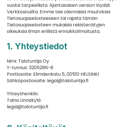
vuoksi tarpeellista. Ajantasaisen version löydät 
Verkkosivuilta. Emme tee olennaisia muutoksia 
Tietosuojaselosteeseen tai rajoita tämän 
Tietosuojaselosteen mukaisia rekisteröityjen 
oikeuksia ilman erillistä ennakkoilmoitusta.
1. Yhteystiedot
Nimi: Talotuntija Oy
Y-tunnus: 3205286-8
Postiosoite: Elimäenkatu 5, 00510 HELSINKI
Sähköpostiosoite: legal@talotuntija.fi
Yhteyshenkilö:
Taina Linnakylä
legal@talotuntija.fi