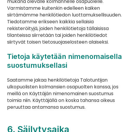
mukana olevalle kolmannelle osapuolelle. 
Varmistamme kuitenkin edelleen kaiken 
siirtämämme henkilötiedon luottamuksellisuuden. 
Tiedotamme erikseen kaikkia sellaisia 
rekisteröityjä, joiden henkilötietoja tällaisissa 
tilanteissa siirretään tai joiden henkilötiedot 
siirtyvät toisen tietosuojaselosteen alaiseksi.
Tietoja käytetään nimenomaisella 
suostumuksellasi
Saatamme jakaa henkilötietoja Talotuntijan 
ulkopuolisten kolmansien osapuolten kanssa, jos 
meillä on Käyttäjän nimenomainen suostumus 
toimia niin. Käyttäjällä on koska tahansa oikeus 
peruuttaa antamansa suostumus.
6. Säilytysaika