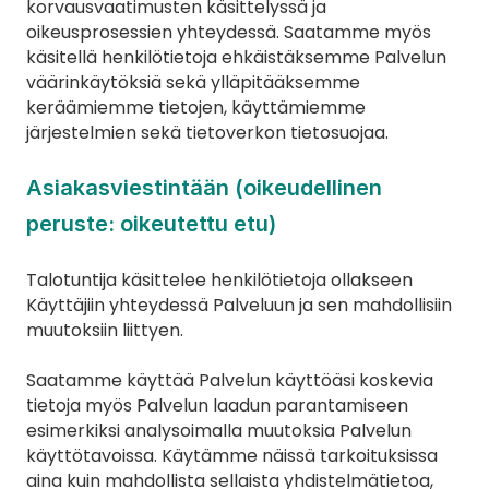
korvausvaatimusten käsittelyssä ja 
oikeusprosessien yhteydessä. Saatamme myös 
käsitellä henkilötietoja ehkäistäksemme Palvelun 
väärinkäytöksiä sekä ylläpitääksemme 
keräämiemme tietojen, käyttämiemme 
järjestelmien sekä tietoverkon tietosuojaa.
Asiakasviestintään (oikeudellinen 
peruste: oikeutettu etu)
Talotuntija käsittelee henkilötietoja ollakseen 
Käyttäjiin yhteydessä Palveluun ja sen mahdollisiin 
muutoksiin liittyen.
Saatamme käyttää Palvelun käyttöäsi koskevia 
tietoja myös Palvelun laadun parantamiseen 
esimerkiksi analysoimalla muutoksia Palvelun 
käyttötavoissa. Käytämme näissä tarkoituksissa 
aina kuin mahdollista sellaista yhdistelmätietoa, 