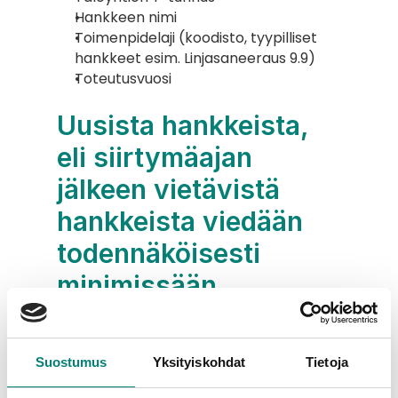
Hankkeen nimi
Toimenpidelaji (koodisto, tyypilliset 
hankkeet esim. Linjasaneeraus 9.9)
Toteutusvuosi
Uusista hankkeista, 
eli siirtymäajan 
jälkeen vietävistä 
hankkeista viedään 
todennäköisesti 
minimissään 
seuraavat tiedot
Suostumus
Yksityiskohdat
Tietoja
Taloyhtiön Y-tunnus
Hankkeen nimi