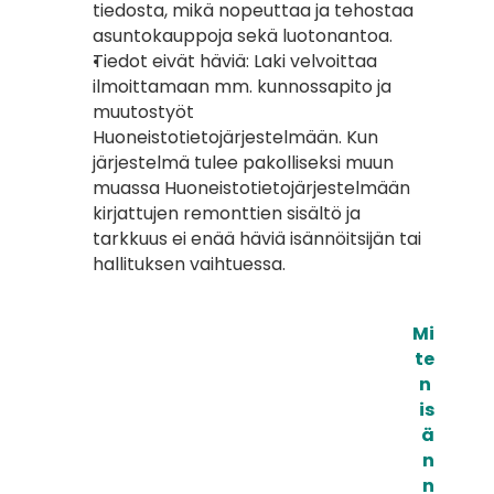
tiedosta, mikä nopeuttaa ja tehostaa 
asuntokauppoja sekä luotonantoa.
Tiedot eivät häviä: Laki velvoittaa 
ilmoittamaan mm. kunnossapito ja 
muutostyöt 
Huoneistotietojärjestelmään. Kun 
järjestelmä tulee pakolliseksi muun 
muassa Huoneistotietojärjestelmään 
kirjattujen remonttien sisältö ja 
tarkkuus ei enää häviä isännöitsijän tai 
hallituksen vaihtuessa.
Mi
te
n 
is
ä
n
n