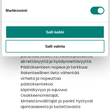
HTJ:n rakenteellisen 
tiedon hyödyt 
Markkinointi
ulottuvat laajasti eri 
toimijoihin
Salli kaikki
Tiedon vertailtavuus: Tiedon 
Salli valinta
muuttaminen rakenteelliseksi 
parantaa tiedon vertailukelpoisuutta, 
siirrettävyyttä ja hyödynnettävyyttä.
Päätöksenteon nopeus ja tarkkuus: 
Rakenteellinen tieto vähentää 
virheitä ja nopeuttaa 
päätöksentekoa.
Läpinäkyvyys ja sujuvuus: 
Osakkeenomistajat, 
kiinteistönvälittäjät ja pankit hyötyvät 
ajantasaisesta ja luotettavasta 