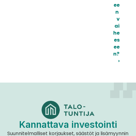
ee
n 
v
ai
he
es
ee
n? 
›
Kannattava investointi
Suunnitelmalliset korjaukset, säästöt ja lisämyynnin 