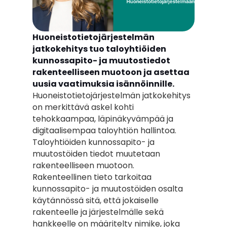
Huoneistotietojärjestelmän 
jatkokehitys tuo taloyhtiöiden 
kunnossapito- ja muutostiedot 
rakenteelliseen muotoon ja asettaa 
uusia vaatimuksia isännöinnille.
Huoneistotietojärjestelmän jatkokehitys 
on merkittävä askel kohti 
tehokkaampaa, läpinäkyvämpää ja 
digitaalisempaa taloyhtiön hallintoa. 
Taloyhtiöiden kunnossapito- ja 
muutostöiden tiedot muutetaan 
rakenteelliseen muotoon. 
Rakenteellinen tieto tarkoitaa 
kunnossapito- ja muutostöiden osalta 
käytännössä sitä, että jokaiselle 
rakenteelle ja järjestelmälle sekä 
hankkeelle on määritelty nimike, joka 