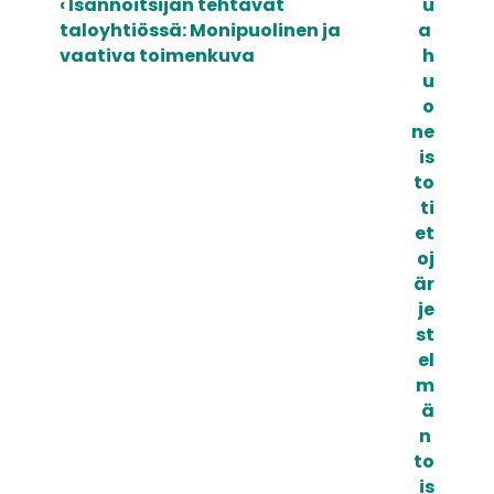
‹ Isännöitsijän tehtävät 
u
taloyhtiössä: Monipuolinen ja 
a 
vaativa toimenkuva
h
u
o
ne
is
to
ti
et
oj
är
je
st
el
m
ä
n 
to
is