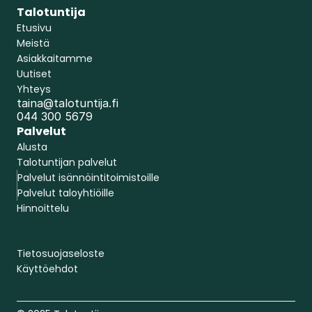
Talotuntija
Etusivu
Meistä
Asiakkaitamme
Uutiset
Yhteys
taina@talotuntija.fi
044 300 5679
Palvelut
Alusta
Talotuntijan palvelut
Palvelut isännöintitoimistoille
Palvelut taloyhtiöille
Hinnoittelu
Tietosuojaseloste
Varaa demo
Käyttöehdot