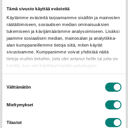
Hankkeen ilmoittaja laji (onko yhtiön 
Tämä sivusto käyttää evästeitä
vai osakkaan ilmoittama)
Toteutusvuosi
Käytämme evästeitä tarjoamamme sisällön ja mainosten
Toimenpidetyyppi (koodisto: 
räätälöimiseen, sosiaalisen median ominaisuuksien
uusiminen, kunnostus, muutos, selvitys 
tukemiseen ja kävijämäärämme analysoimiseen. Lisäksi
tai suunnittelu)
jaamme sosiaalisen median, mainosalan ja analytiikka-
Elinkaaren vaihe (koodisto: päätetty, 
alan kumppaneillemme tietoja siitä, miten käytät
toteutettu)
sivustoamme. Kumppanimme voivat yhdistää näitä
Tieto, onko yhtiön valvoma
tietoja muihin tietoihin, joita olet antanut heille tai joita on
Työkohteet (rakennukset, huoneistot, 
kerätty, kun olet käyttänyt heidän palvelujaan.
autopaikat, yhtiön tilat/ ulkopuoliset 
tilat)
Suostumuksen
Toteutusosat (Rakennusosat 
Välttämätön
valinta
(rakennukset), LVI-järjestelmät, 
Sähköenergian jakelu ja 
käyttöjärjestelmät, Sähkötekniset 
Mieltymykset
tietojärjestelmät, Tilat (rakennukset)
Yhtiön vastuu toteutusosalle
Tilastot