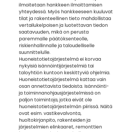
ilmoitetaan hankkeen ilmoittamisen 
yhteydessä. Myös hankkeeseen kuuluvat 
tilat ja rakenteellinen tieto mahdollistaa 
vertailukelpoisen ja luotettavan tiedon 
saatavuuden, mikä on perusta 
paremmalle päätöksenteolle, 
riskienhallinnalle ja taloudelliselle 
suunnittelulle.
Huoneistotietojärjestelmä ei korvaa 
nykyisiä isännöintijärjestelmiä tai 
taloyhtiön kuntoon keskittyviä ohjelmia. 
Huoneistotietojärjestelmä kattaa vain 
osan annettavista tiedoista. Isännöinti- 
ja toiminnanohjausjärjestelmissä on 
paljon toimintoja, jotka eivät ole 
huoneistotietojärjestelmän piirissä. Näitä 
ovat esim. vastikevalvonta, 
huoltokirjanpito, rakenteiden ja 
järjestelmien elinkaaret, remonttien 