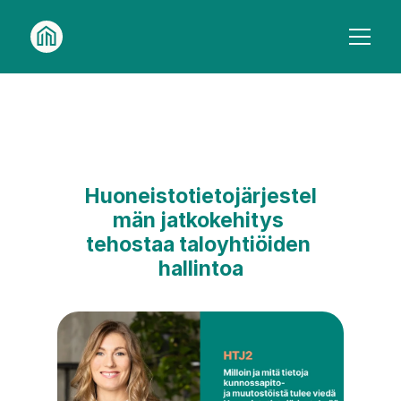
Etusivu
Kenelle
Kaikki palvelut
Ohjelmisto
Isännöintitoimistoille
Meistä
Taloyhtiöille
Asiakkaitamme
Uutiset
Huoneistotietojärjestel
män jatkokehitys 
15.3.2024
tehostaa taloyhtiöiden 
hallintoa