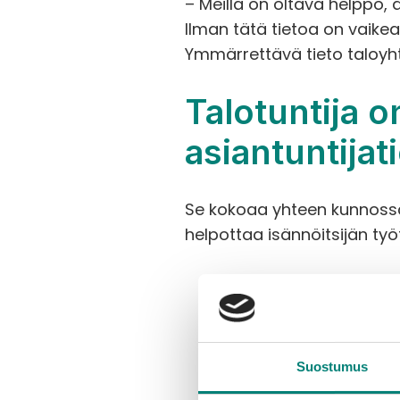
– Meillä on oltava helppo, 
Ilman tätä tietoa on vaikea 
Ymmärrettävä tieto taloyh
Talotuntija o
asiantuntijat
Se kokoaa yhteen kunnossapi
helpottaa isännöitsijän ty
Suostumus