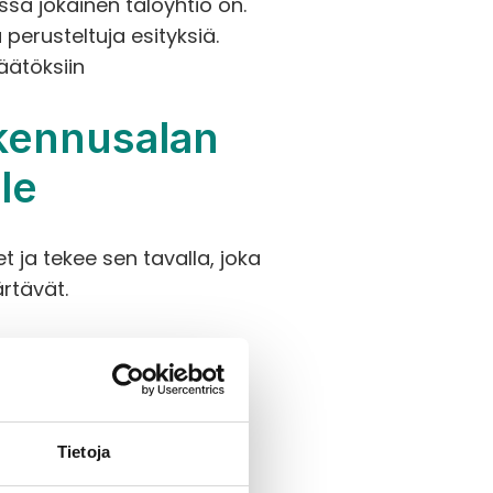
sa jokainen taloyhtiö on. 
 perusteltuja esityksiä.
äätöksiin
kennusalan 
le
ja tekee sen tavalla, joka 
rtävät.
Tietoja