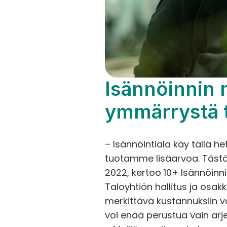
Isännöinnin 
ymmärrystä t
– Isännöintiala käy tällä h
tuotamme lisäarvoa. Tästä 
2022, kertoo 10+ Isännöinn
Taloyhtiön hallitus ja osa
merkittävä kustannuksiin v
voi enää perustua vain arje