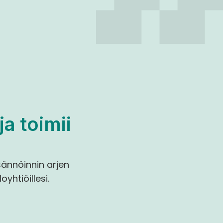
a toimii 
ännöinnin arjen 
htiöillesi.