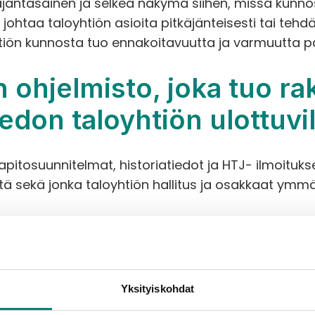
ajantasainen ja selkeä näkymä siihen, missä kunnos
johtaa taloyhtiön asioita pitkäjänteisesti tai tehdä
tiön kunnosta tuo ennakoitavuutta ja varmuutta p
n ohjelmisto, joka tuo ra
iedon taloyhtiön ulottuvil
tosuunnitelmat, historiatiedot ja HTJ- ilmoitukset 
ötä sekä jonka taloyhtiön hallitus ja osakkaat ymmä
Yksityiskohdat