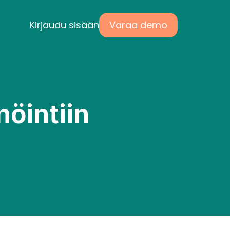
Kirjaudu sisään
Varaa demo
ing Page 3
nöintiin
al managment 
ite design