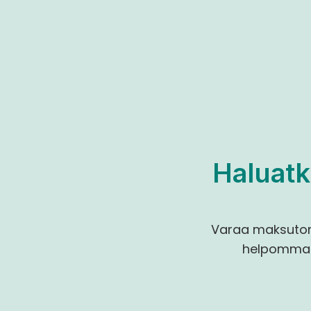
 Haluatk
Varaa maksuton 
helpommaks