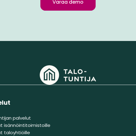
Varaa demo
elut
ntijan palvelut
t isännöintitoimistoille
t taloyhtiöille