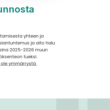
unnosta 
tamisesta yhteen ja 
iantuntemus ja aito halu 
osina 2025-2026 muun 
öksenteon tueksi.
i ole ymmärrystä 