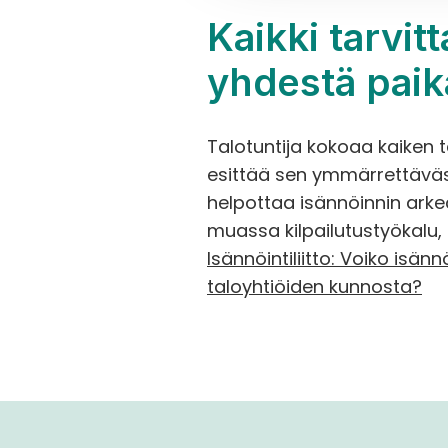
Kaikki tarvit
yhdestä paik
Talotuntija kokoaa kaiken 
esittää sen ymmärrettäväst
helpottaa isännöinnin ark
muassa kilpailutustyökalu,
Isännöintiliitto: Voiko isä
taloyhtiöiden kunnosta?