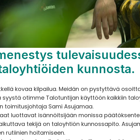
menestys tulevaisuudessa
aloyhtiöiden kunnosta.
etkellä kovaa kilpailua. Meidän on pystyttävä osoitt
syystä otimme Talotuntijan käyttöön kaikkiin talo
in toimitusjohtaja Sami Asujamaa.
kkaat luottavat isännöitsijään monissa päätöksente
aikuttava tekijä on taloyhtiön kunnossapito. Asuja
n rutiinien hoitamiseen.