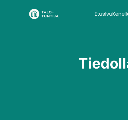
Etusivu
Kenell
Isä
Landing P
Tal
Tiedoll
A time trac
websi