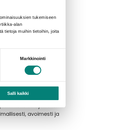
 ominaisuuksien tukemiseen
tiikka-alan
ietoja muihin tietoihin, joita
Markkinointi
n yhdessä paikassa ja 
 sanoo.
skokemus paranee. – 
 tietoon perustuva 
Salli kaikki
ä on se, mitä asiakkaat 
si koko taloyhtiölle. 
llisesti, avoimesti ja 