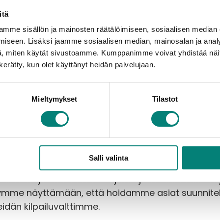
itä
mme sisällön ja mainosten räätälöimiseen, sosiaalisen median
iseen. Lisäksi jaamme sosiaalisen median, mainosalan ja analy
, miten käytät sivustoamme. Kumppanimme voivat yhdistää näitä t
n kerätty, kun olet käyttänyt heidän palvelujaan.
Mieltymykset
Tilastot
ehdä monimutkaisesta ymmärrettävää. Kun tieto o
ökokouksissa syntyy parempia päätöksiä, Asujamaa
jan avulla isännöitsijän työ helpottuu ja asiaka
ajanaista tietoa eri paikoista. Asujamaa uskoo, että
Salli valinta
n normi. Tämä ei ole enää mikään lisäpalvelu – täm
me on johtaa tietoon nojaten ja tehdä asiat näkyvik
ymme näyttämään, että hoidamme asiat suunnitelma
dän kilpailuvalttimme.