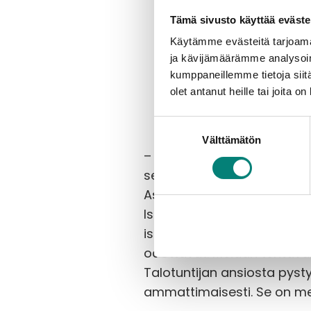
Tämä sivusto käyttää eväste
Käytämme evästeitä tarjoama
ja kävijämäärämme analysoim
kumppaneillemme tietoja siitä
olet antanut heille tai joita o
Suostumuksen
Välttämätön
valinta
– Meidän tehtävämme on t
selkeästi esitettynä, yhti
Asujamaan mukaan Talotunti
Isännöitsijä ei enää etsi h
isännöinti on tulevaisuude
odottavat. Meidän tehtäväm
Talotuntijan ansiosta pyst
ammattimaisesti. Se on mei