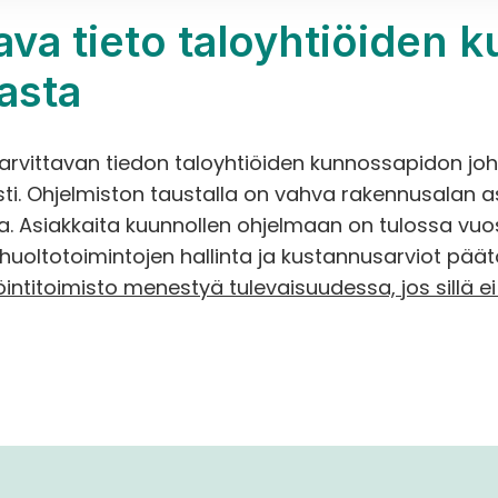
tava tieto taloyhtiöiden k
asta
tarvittavan tiedon taloyhtiöiden kunnossapidon joh
i. Ohjelmiston taustalla on vahva rakennusalan as
ea. Asiakkaita kuunnollen ohjelmaan on tulossa vu
 huoltotoimintojen hallinta ja kustannusarviot päät
nnöintitoimisto menestyä tulevaisuudessa, jos sillä e