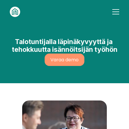
Etusivu
Kenelle
Kaikki palvelut
Ohjelmisto
Isännöintitoimistoille
Meistä
Talotuntijalla läpinäkyvyyttä ja 
Taloyhtiöille
Asiakkaitamme
tehokkuutta isännöitsijän työhön
13. lokakuuta 2025
Uutiset
Varaa demo