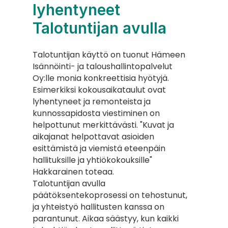
lyhentyneet 
Talotuntijan avulla
Talotuntijan käyttö on tuonut Hämeen 
Isännöinti- ja taloushallintopalvelut 
Oy:lle monia konkreettisia hyötyjä. 
Esimerkiksi kokousaikataulut ovat 
lyhentyneet ja remonteista ja 
kunnossapidosta viestiminen on 
helpottunut merkittävästi. "Kuvat ja 
aikajanat helpottavat asioiden 
esittämistä ja viemistä eteenpäin 
hallituksille ja yhtiökokouksille" 
Hakkarainen toteaa.
Talotuntijan avulla 
päätöksentekoprosessi on tehostunut, 
ja yhteistyö hallitusten kanssa on 
parantunut. Aikaa säästyy, kun kaikki 