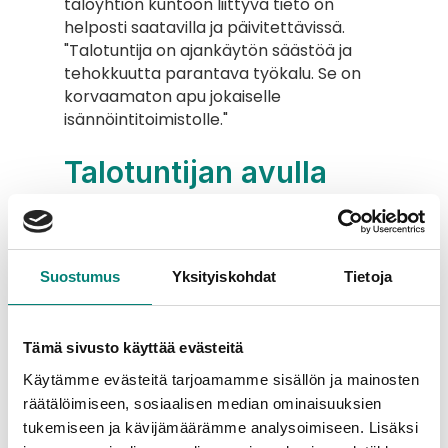
taloyhtiön kuntoon liittyvä tieto on 
helposti saatavilla ja päivitettävissä. 
"Talotuntija on ajankäytön säästöä ja 
tehokkuutta parantava työkalu. Se on 
korvaamaton apu jokaiselle 
isännöintitoimistolle."
Talotuntijan avulla 
voidaan parantaa 
kiinteistön arvoa
Suostumus
Yksityiskohdat
Tietoja
Talotuntijan käyttö on muuttanut 
Hämeen Isännöinti- ja 
taloushallintopalvelut Oy:n näkemystä 
Tämä sivusto käyttää evästeitä
taloyhtiön kunnossapidosta ja 
Käytämme evästeitä tarjoamamme sisällön ja mainosten
korjausrakentamisesta positiivisesti. 
räätälöimiseen, sosiaalisen median ominaisuuksien
Järjestelmän avulla on helpompi 
tukemiseen ja kävijämäärämme analysoimiseen. Lisäksi
suunnitella ja seurata 