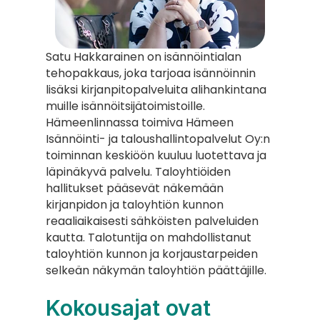
Satu Hakkarainen on isännöintialan 
tehopakkaus, joka tarjoaa isännöinnin 
lisäksi kirjanpitopalveluita alihankintana 
muille isännöitsijätoimistoille. 
Hämeenlinnassa toimiva Hämeen 
Isännöinti- ja taloushallintopalvelut Oy:n 
toiminnan keskiöön kuuluu luotettava ja 
läpinäkyvä palvelu. Taloyhtiöiden 
hallitukset pääsevät näkemään 
kirjanpidon ja taloyhtiön kunnon 
reaaliaikaisesti sähköisten palveluiden 
kautta. Talotuntija on mahdollistanut 
taloyhtiön kunnon ja korjaustarpeiden 
selkeän näkymän taloyhtiön päättäjille.
Kokousajat ovat 