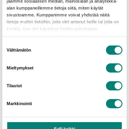
jaamme sosiaalisen median, mainosalan ja analytiikka-
kunnossapitotoimenpiteitä, mikä 
alan kumppaneillemme tietoja siitä, miten käytät
parantaa kiinteistön arvoa ja osakkaiden 
sivustoamme. Kumppanimme voivat yhdistää näitä
tyytyväisyyttä.
tietoja muihin tietoihin, joita olet antanut heille tai joita on
Yksi Talotuntijan merkittävistä eduista 
on tiedon säilyvyys. “Mikäli taloyhtiön 
kerätty, kun olet käyttänyt heidän palvelujaan.
hallitus vaihtuu, kaikki tiedot säilyvät 
järjestelmässä, mikä helpottaa uuden 
Suostumuksen
hallituksen perehtymistä ja 
Välttämätön
valinta
päätöksentekoa. Tämä varmistaa, että 
taloyhtiön toiminta jatkuu 
Mieltymykset
saumattomasti ja tehokkaasti”.
Tilastot
Markkinointi
Salli kaikki