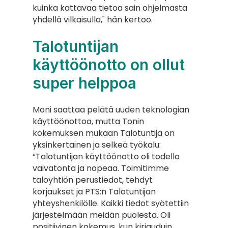
kuinka kattavaa tietoa sain ohjelmasta 
yhdellä vilkaisulla," hän kertoo.
Talotuntijan 
käyttöönotto on ollut 
super helppoa
Moni saattaa pelätä uuden teknologian 
käyttöönottoa, mutta Tonin 
kokemuksen mukaan Talotuntija on 
yksinkertainen ja selkeä työkalu:
“Talotuntijan käyttöönotto oli todella 
vaivatonta ja nopeaa. Toimitimme 
taloyhtiön perustiedot, tehdyt 
korjaukset ja PTS:n Talotuntijan 
yhteyshenkilölle. Kaikki tiedot syötettiin 
järjestelmään meidän puolesta. Oli 
positiivinen kokemus, kun kirjauduin 