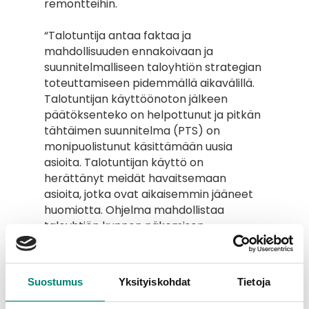
remontteihin.
“Talotuntija antaa faktaa ja 
mahdollisuuden ennakoivaan ja 
suunnitelmalliseen taloyhtiön strategian 
toteuttamiseen pidemmällä aikavälillä. 
Talotuntijan käyttöönoton jälkeen 
päätöksenteko on helpottunut ja pitkän 
tähtäimen suunnitelma (PTS) on 
monipuolistunut käsittämään uusia 
asioita. Talotuntijan käyttö on 
herättänyt meidät havaitsemaan 
asioita, jotka ovat aikaisemmin jääneet 
huomiotta. Ohjelma mahdollistaa 
taloyhtiön kunnon näkemisen 
kokonaisuutena. Myös syy- ja 
seuraussuhteet tulevat hyvin esille. Jos 
jotakin ei tehdä ajallaan, sillä on vaikutus 
Suostumus
Yksityiskohdat
Tietoja
moneen muuhun asiaan”.