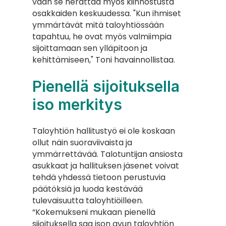
vaan se herättää myös kiinnostusta 
osakkaiden keskuudessa. "Kun ihmiset 
ymmärtävät mitä taloyhtiössään 
tapahtuu, he ovat myös valmiimpia 
sijoittamaan sen ylläpitoon ja 
kehittämiseen," Toni havainnollistaa.
Pienellä sijoituksella 
iso merkitys
Taloyhtiön hallitustyö ei ole koskaan 
ollut näin suoraviivaista ja 
ymmärrettävää. Talotuntijan ansiosta 
asukkaat ja hallituksen jäsenet voivat 
tehdä yhdessä tietoon perustuvia 
päätöksiä ja luoda kestävää 
tulevaisuutta taloyhtiöilleen.
“Kokemukseni mukaan pienellä 
sijoituksella saa ison avun taloyhtiön 