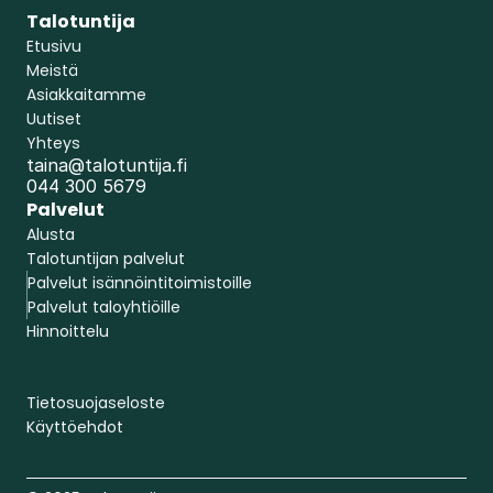
Talotuntija
Etusivu
Meistä
Asiakkaitamme
Uutiset
Yhteys
taina@talotuntija.fi
044 300 5679
Palvelut
Alusta
Talotuntijan palvelut
Palvelut isännöintitoimistoille
Palvelut taloyhtiöille
Hinnoittelu
Tietosuojaseloste
Varaa demo
Käyttöehdot