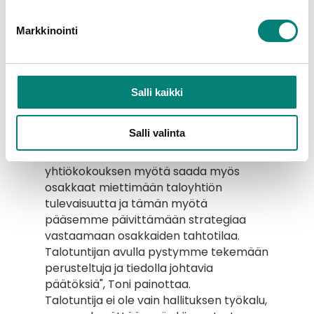
Osakkaat mukaan 
Markkinointi
laatimaan taloyhtiön 
tulevaisuutta
Salli kaikki
“Talotuntijan läpinäkyvyys mahdollistaa 
sen, että myös osakkaat pystyvät 
Salli valinta
osallistumaan taloyhtiön suunnitteluun ja 
strategian luomiseen. Aiomme 
yhtiökokouksen myötä saada myös 
osakkaat miettimään taloyhtiön 
tulevaisuutta ja tämän myötä 
pääsemme päivittämään strategiaa 
vastaamaan osakkaiden tahtotilaa. 
Talotuntijan avulla pystymme tekemään 
perusteltuja ja tiedolla johtavia 
päätöksiä", Toni painottaa.
Talotuntija ei ole vain hallituksen työkalu, 