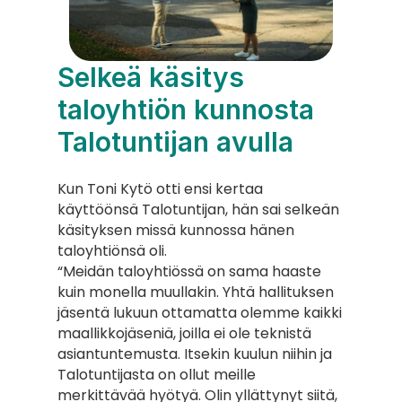
Selkeä käsitys 
taloyhtiön kunnosta 
Talotuntijan avulla
Kun Toni Kytö otti ensi kertaa 
käyttöönsä Talotuntijan, hän sai selkeän 
käsityksen missä kunnossa hänen 
taloyhtiönsä oli.
“Meidän taloyhtiössä on sama haaste 
kuin monella muullakin. Yhtä hallituksen 
jäsentä lukuun ottamatta olemme kaikki 
maallikkojäseniä, joilla ei ole teknistä 
asiantuntemusta. Itsekin kuulun niihin ja 
Talotuntijasta on ollut meille 
merkittävää hyötyä. Olin yllättynyt siitä, 