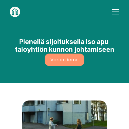
Etusivu
Kenelle
Kaikki palvelut
Ohjelmisto
Isännöintitoimistoille
Meistä
Pienellä sijoituksella iso apu 
Taloyhtiöille
Asiakkaitamme
taloyhtiön kunnon johtamiseen
12. lokakuuta 2023
Uutiset
Varaa demo